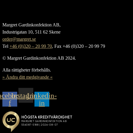
Margret Gardinkonfektion AB,
Industrigatan 10, 511 62 Skene
order@margret.se
Tel
+46 (0)320 – 20 99 70
, Fax +46 (0)320 – 20 99 79
© Margret Gardinkonfektion AB 2024.
Alla rättigheter förbehålls.
» Ändra ditt medgivande «
acebook-
Instagram
Linkedin-
f
in