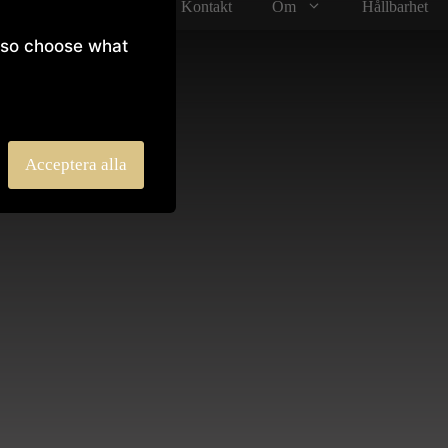
ukter
Projekt
Kontakt
Om
Hållbarhet
 also choose what
Acceptera alla