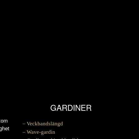
GARDINER
utom
– Veckbandslängd
ighet
– Wave-gardin