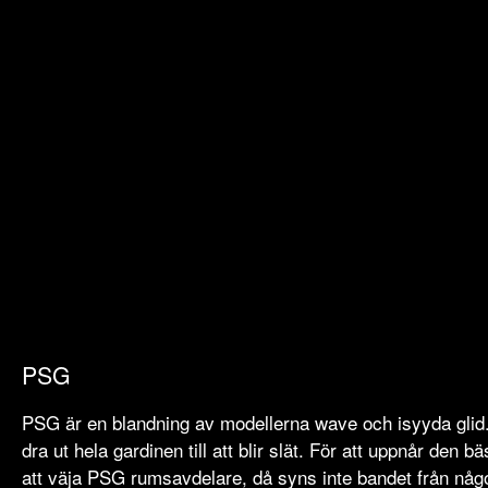
Nödvändiga
Dessa kakor
är inte
frivilliga. De
behövs för att
siten ska
PSG
fungera.
PSG är en blandning av modellerna wave och isyyda gli
dra ut hela gardinen till att blir slät. För att uppnår den
Statistik
att väja PSG rumsavdelare, då syns inte bandet från något
In order for