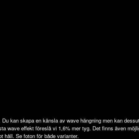
d. Du kan skapa en känsla av wave hängning men kan dess
 bästa wave effekt föreslå vi 1,6% mer tyg. Det finns även möjl
 håll. Se foton för både varianter.