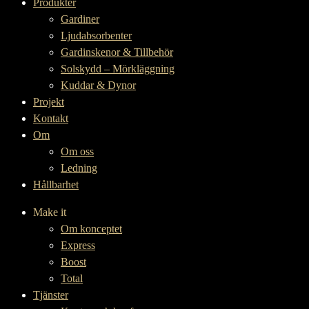
Produkter
Gardiner
Ljudabsorbenter
Gardinskenor & Tillbehör
Solskydd – Mörkläggning
Kuddar & Dynor
Projekt
Kontakt
Om
Om oss
Ledning
Hållbarhet
Make it
Om konceptet
Express
Boost
Total
Tjänster