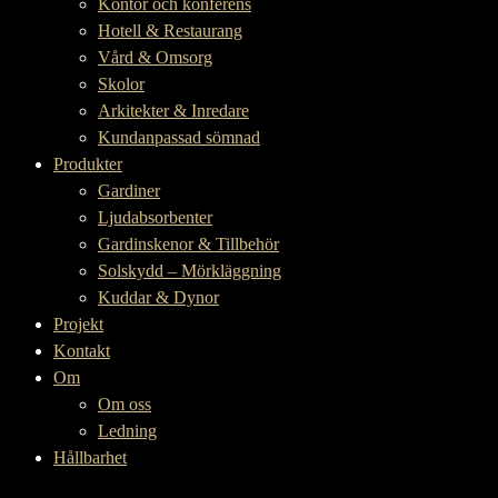
Kontor och konferens
Hotell & Restaurang
Vård & Omsorg
Skolor
Arkitekter & Inredare
Kundanpassad sömnad
Produkter
Gardiner
Ljudabsorbenter
Gardinskenor & Tillbehör
Solskydd – Mörkläggning
Kuddar & Dynor
Projekt
Kontakt
Om
Om oss
Ledning
Hållbarhet